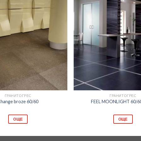
Добави
в
любими
ГРАНИТОГРЕС
ГРАНИТОГРЕС
hange broze 60/60
FEEL MOONLIGHT 60/60
ОЩЕ
ОЩЕ