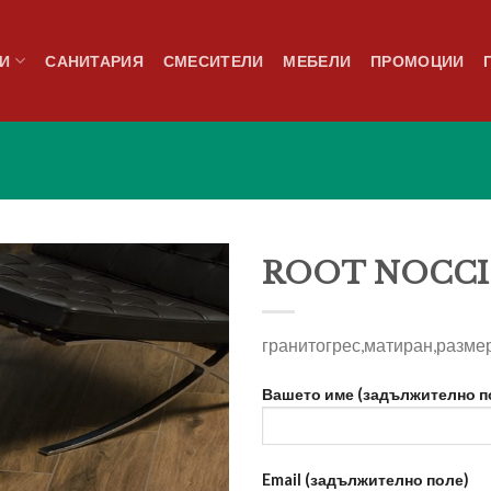
И
САНИТАРИЯ
СМЕСИТЕЛИ
МЕБЕЛИ
ПРОМОЦИИ
ROOT NOCCIO
гранитогрес,матиран,разме
Добави
в
Вашето име (задължително п
любими
Email (задължително поле)