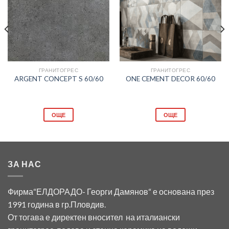
Добави
Добави
в
в
любими
любими
ГРАНИТОГРЕС
ГРАНИТОГРЕС
ARGENT CONCEPT S 60/60
ONE CEMENT DECOR 60/60
ОЩЕ
ОЩЕ
ЗА НАС
Фирма“ЕЛДОРАДО- Георги Дамянов“ е основана през
1991 година в гр.Пловдив.
От тогава е директен вносител на италиански