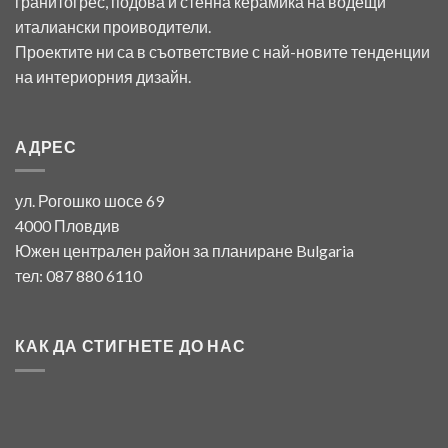
гранитогрес, подова и стенна керамика на водещи
италиански проиводители.
Проектите ни са в съответствие с най-новите тенденции
на интериорния дизайн.
АДРЕС
ул. Рогошко шосе 69
4000 Пловдив
Южен централен район за планиране Bulgaria
тел: 087 880 6110
КАК ДА СТИГНЕТЕ ДО НАС