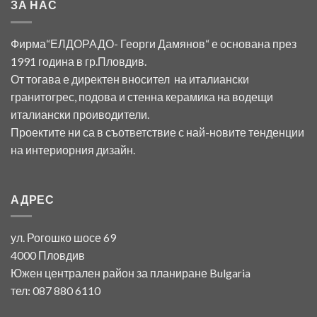
ЗА НАС
Фирма“ЕЛДОРАДО- Георги Дамянов“ е основана през
1991 година в гр.Пловдив.
От тогава е директен вносител на италиански
гранитогрес, подова и стенна керамика на водещи
италиански проиводители.
Проектите ни са в съответствие с най-новите тенденции
на интериорния дизайн.
АДРЕС
ул. Рогошко шосе 69
4000 Пловдив
Южен централен район за планиране Bulgaria
тел: 087 880 6110