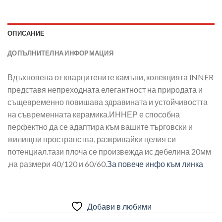
ОПИСАНИЕ
ДОПЪЛНИТЕЛНА ИНФОРМАЦИЯ
Вдъхновена от кварцитените камъни, колекцията iNNER
представя непреходната елегантност на природата и
същевременно повишава здравината и устойчивостта
на съвременната керамика.ИННЕР е способна
перфектно да се адаптира към вашите търговски и
жилищни пространства, разкривайки целия си
потенциал.тази плоча се произвежда ис дебелина 20мм
,на размери 40/120 и 60/60.
За повече инфо към линка
Добави в любими