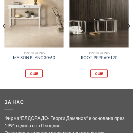
Добави
Добави
в
в
любими
любими
ГРАНИТОГРЕС
ГРАНИТОГРЕС
MAISON BLANC 30/60
ROOT PEPE 60/120
ОЩЕ
ОЩЕ
ЗА НАС
Фирма“ЕЛДОРАДО- Георги Дамянов“ е основана през
1991 година в гр.Пловдив.
От тогава е директен вносител на италиански