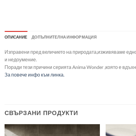
ОПИСАНИЕ
ДОПЪЛНИТЕЛНА ИНФОРМАЦИЯ
Изправени пред величието на природата,изживяваме едно 
и недоумение.
Поради тези причини серията Anima Wonder ,която е вдъхн
За повече инфо към линка.
СВЪРЗАНИ ПРОДУКТИ