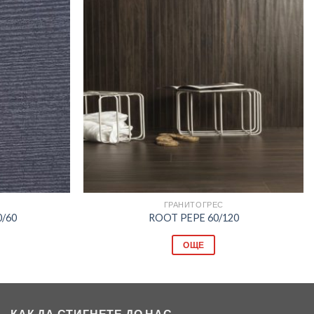
Добави
Добави
в
в
любими
любими
ГРАНИТОГРЕС
/60
ROOT PEPE 60/120
ОЩЕ
КАК ДА СТИГНЕТЕ ДО НАС