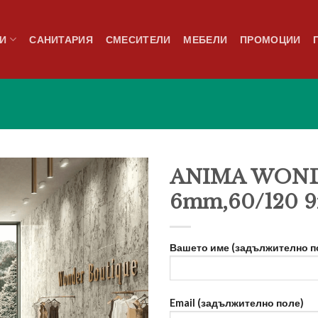
И
САНИТАРИЯ
СМЕСИТЕЛИ
МЕБЕЛИ
ПРОМОЦИИ
ANIMA WONDE
6mm,60/120 
Добави
в
Вашето име (задължително п
любими
Email (задължително поле)