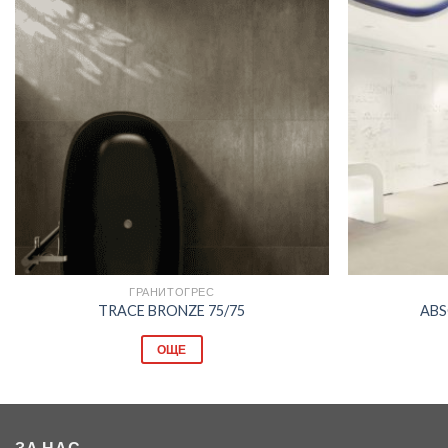
Добави
в
любими
ГРАНИТОГРЕС
TRACE BRONZE 75/75
ABS
ОЩЕ
ЗА НАС