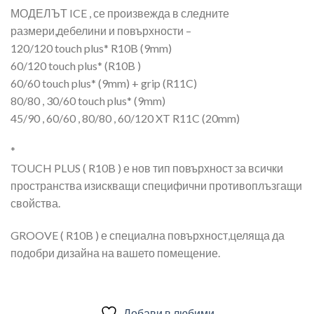
МОДЕЛЪТ ICE , се произвежда в следните
размери,дебелини и повърхности –
120/120 touch plus* R10B (9mm)
60/120 touch plus* (R10B )
60/60 touch plus* (9mm) + grip (R11C)
80/80 , 30/60 touch plus* (9mm)
45/90 , 60/60 , 80/80 , 60/120 XT R11C (20mm)
*
TOUCH PLUS ( R10B ) е нов тип повърхност за всички
пространства изискващи специфични противоплъзгащи
свойства.
GROOVE ( R10B ) е специална повърхност,целяща да
подобри дизайна на вашето помещение.
Добави в любими