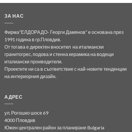
ЗА НАС
Фирма“ЕЛДОРАДО- Георги Дамянов“ е основана през
1991 година в гр.Пловдив.
От тогава е директен вносител на италиански
гранитогрес, подова и стенна керамика на водещи
италиански проиводители.
Проектите ни са в съответствие с най-новите тенденции
на интериорния дизайн.
АДРЕС
ул. Рогошко шосе 69
4000 Пловдив
Южен централен район за планиране Bulgaria