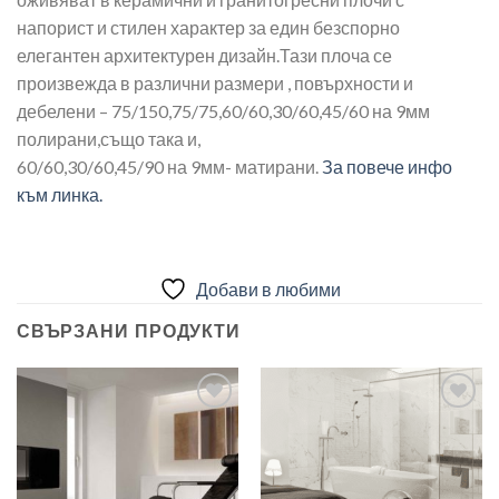
напорист и стилен характер за един безспорно
елегантен архитектурен дизайн.Тази плоча се
произвежда в различни размери , повърхности и
дебелени – 75/150,75/75,60/60,30/60,45/60 на 9мм
полирани,също така и,
60/60,30/60,45/90 на 9мм- матирани.
За повече инфо
към линка.
Добави в любими
СВЪРЗАНИ ПРОДУКТИ
Добави
Добави
в
в
любими
любими